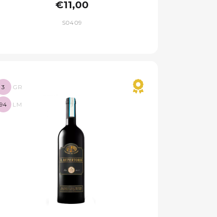
€11,00
S0409
3
GR
94
LM