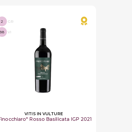
2
GR
88
VI
VITIS IN VULTURE
Finocchiaro" Rosso Basilicata IGP 2021