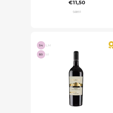
€11,50
S6891
94
LM
89
VI