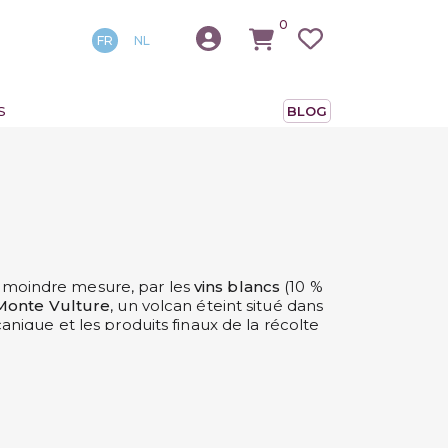
0
FR
NL
S
BLOG
en moindre mesure, par les
vins blancs
(10 %
Monte Vulture
, un volcan éteint situé dans
anique et les produits finaux de la récolte
arras du choix !
Svinando
et ses experts
ter absolument
.