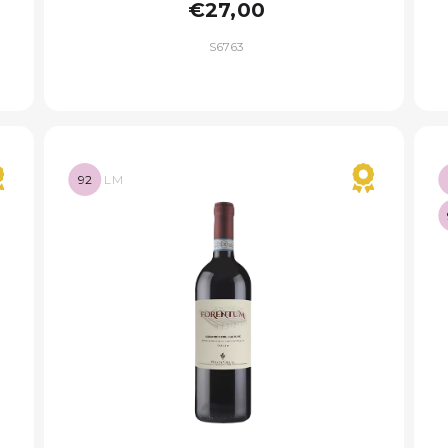
€27,00
S6763
92
LM