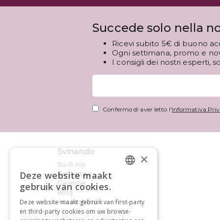
Succede solo nella no
Ricevi subito 5€ di buono ac
Ogni settimana, promo e novi
I consigli dei nostri esperti, s
Confermo di aver letto l'
Informativa Priv
Svinando
×
Su di noi
Contattaci
Deze website maakt
DUTCH
Garanzie
gebruik van cookies.
Blog
FRENCH
Accessibilité
Deze website maakt gebruik van first-party
en third-party cookies om uw browse-