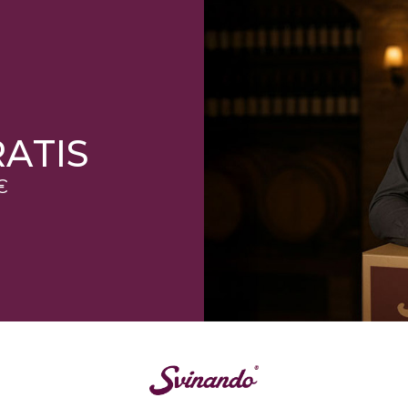
ATIS
€