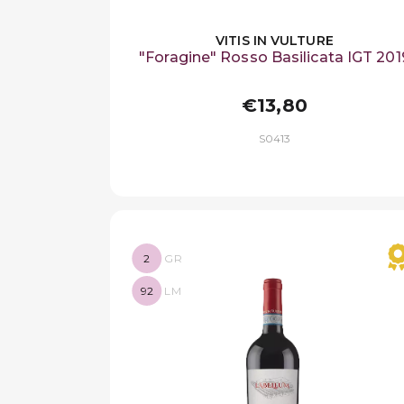
VITIS IN VULTURE
"Foragine" Rosso Basilicata IGT 201
€13,80
S0413
2
GR
92
LM