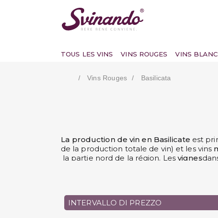
TOUS LES VINS
VINS ROUGES
VINS BLANC
Vins Rouges
Basilicata
La production de vin en Basilicate
est pr
de la production totale de vin) et les vins
la partie nord de la région. Les
vignes
dans
ont des caractéristiques uniques.
Voule
s'occupent d
INTERVALLO DI PREZZO