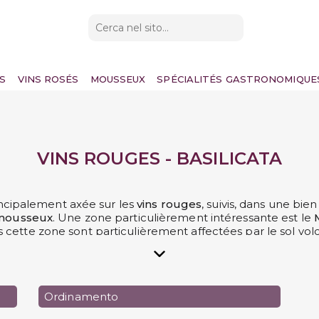
S
VINS ROSÉS
MOUSSEUX
SPÉCIALITÉS GASTRONOMIQUE
VINS ROUGES - BASILICATA
incipalement axée sur les
vins rouges
, suivis, dans une bi
mousseux
. Une zone particulièrement intéressante est le
 cette zone sont particulièrement affectées par le sol volc
z-vous goûter un vin de Basilicate ? Vous n'aurez que l'emb
e
tout le reste
une sélection de
vins de Basilicate à dégus
Ordinamento