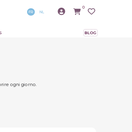
0
FR
NL
S
BLOG
rire ogni giorno.