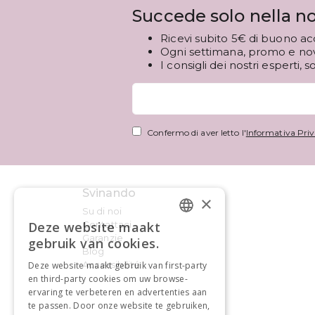
Succede solo nella no
Ricevi subito 5€ di buono ac
Ogni settimana, promo e novi
I consigli dei nostri esperti, s
Confermo di aver letto l'
Informativa Priv
Svinando
×
Su di noi
Deze website maakt
Contattaci
DUTCH
Garanzie
gebruik van cookies.
Blog
FRENCH
Accessibilité
Deze website maakt gebruik van first-party
en third-party cookies om uw browse-
ervaring te verbeteren en advertenties aan
te passen. Door onze website te gebruiken,