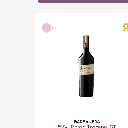
99
LM
BARBANERA
"5/V" Rosso Toscana IGT