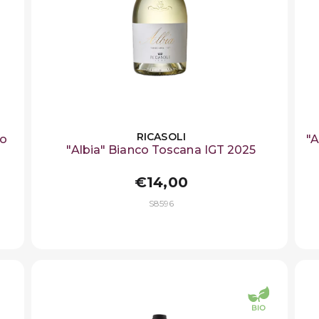
RICASOLI
so
"A
"Albia" Bianco Toscana IGT 2025
€14,00
S8596