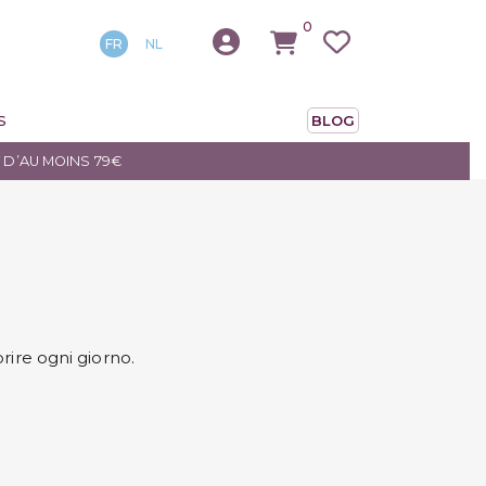
0
FR
NL
S
BLOG
 D’AU MOINS 79€
rire ogni giorno.