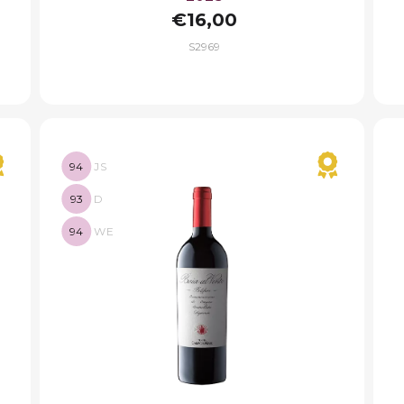
€16,00
S2969
94
JS
93
D
94
WE