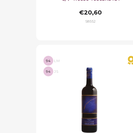
€20,60
S8552
94
LM
94
JS