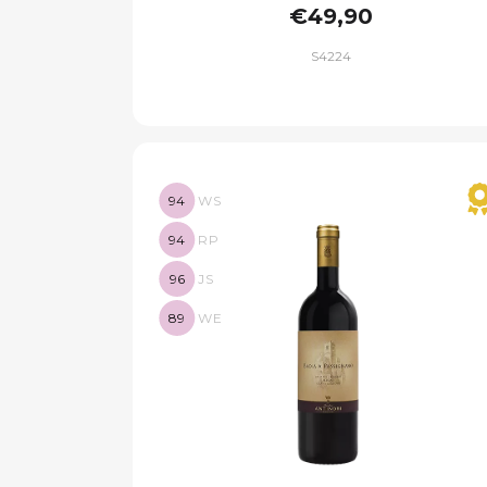
€49,90
S4224
94
WS
94
RP
96
JS
89
WE