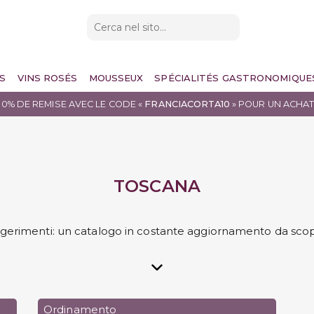
S
VINS ROSÉS
MOUSSEUX
SPÉCIALITÉS GASTRONOMIQUE
10% DE REMISE AVEC LE CODE «
FRANCIACORTA10
» POUR UN ACHAT
TOSCANA
ggerimenti: un catalogo in costante aggiornamento da scop
Ordinamento