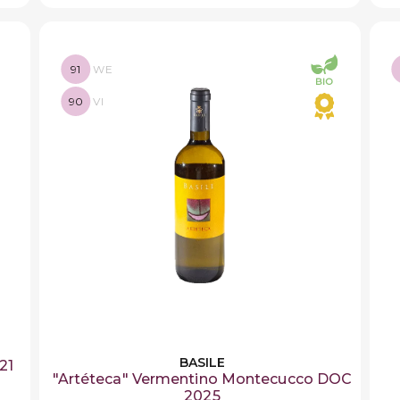
91
WE
90
VI
BASILE
21
"Artéteca" Vermentino Montecucco DOC
2025